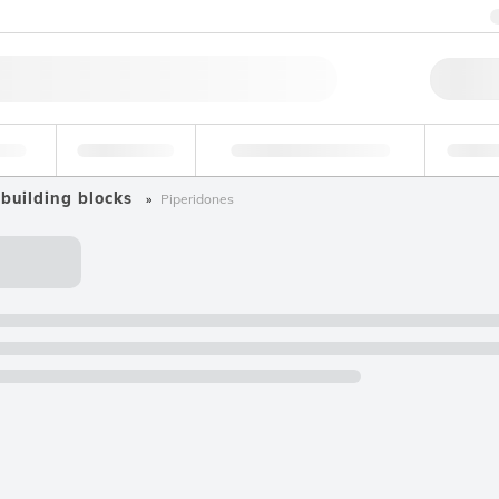
料
环境
法医学和毒理学
工
 building blocks
Piperidones