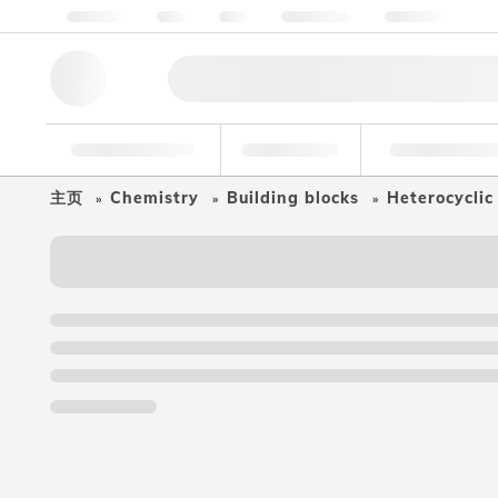
关于我们
质量
资源
帮助与支持
联系我们
研究工具
药物
食品和饮
主页
Chemistry
Building blocks
Heterocyclic