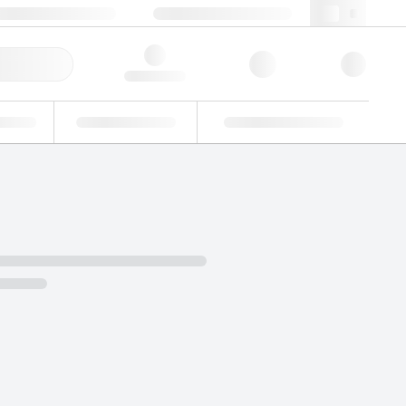
+86 400 921 6156
cncs@lgcgroup.com
快速订购
Hello, log in
业
能力验证
定制解决方案