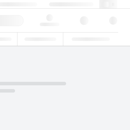
+86 400 921 6156
cncs@lgcgroup.com
快速订购
Hello, log in
业
能力验证
定制解决方案