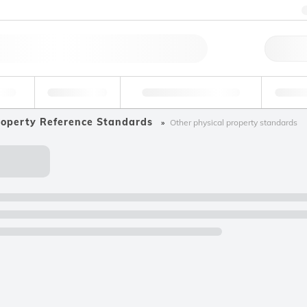
料
环境
法医学和毒理学
工
roperty Reference Standards
Other physical property standards