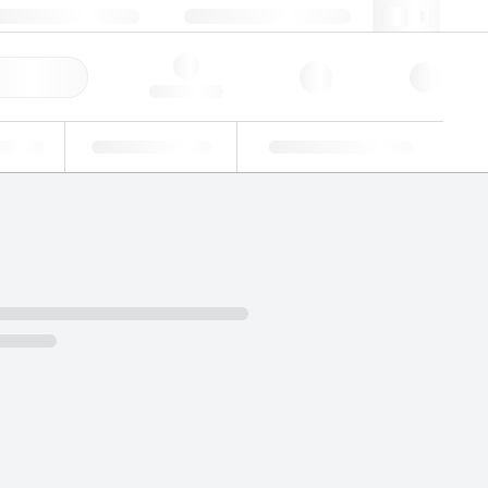
+86 400 921 6156
cncs@lgcgroup.com
快速订购
Hello, log in
业
能力验证
定制解决方案