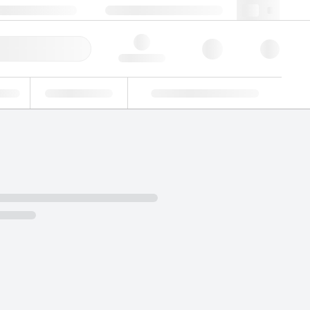
49 (0)281 9887 0
webde@lgcgroup.com
llbestellung
Hello, log in
riell
Eignungsprüfung
Kundenspezifische Lösungen