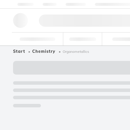
Über Uns
Qualität
Ressourcen
Hilfe & Unterstützu
Forschungswerkzeuge
Pharmazeutisch
Nahrungsmit
Start
Chemistry
Organometallics