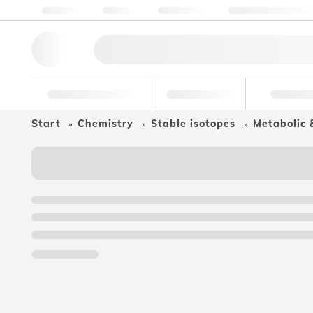
Über Uns
Qualität
Ressourcen
Hilfe & Unterstützu
Forschungswerkzeuge
Pharmazeutisch
Nahrungsmit
Start
Chemistry
Stable isotopes
Metabolic 