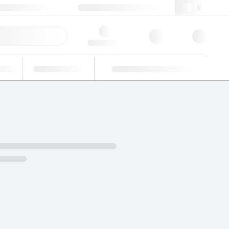
49 (0)281 9887 0
webde@lgcgroup.com
llbestellung
Hello, log in
riell
Eignungsprüfung
Kundenspezifische Lösungen