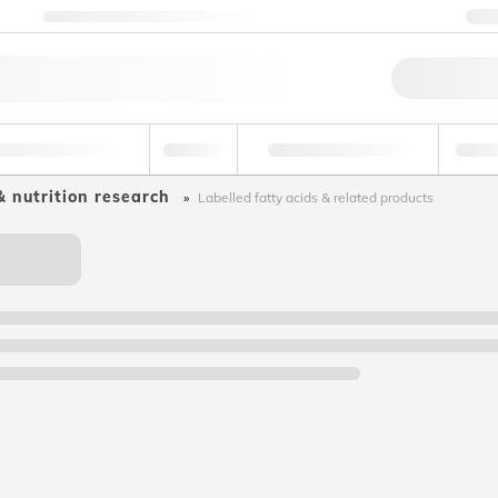
ng
Nehmen Sie Kontakt mit uns auf
+
Schne
tel und Getränke
Umwelt
Forensik & Toxikologie
Indust
& nutrition research
Labelled fatty acids & related products