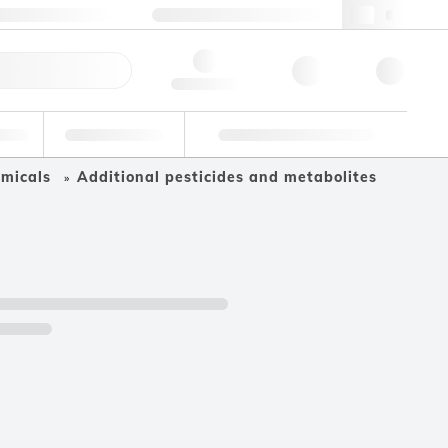
49 (0)281 9887 0
webde@lgcgroup.com
llbestellung
Hello, log in
riell
Eignungsprüfung
Kundenspezifische Lösungen
emicals
Additional pesticides and metabolites