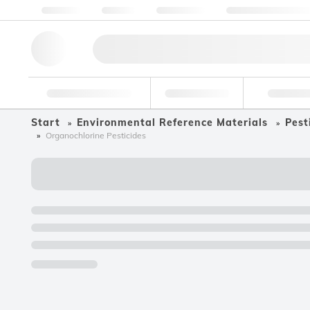
Über Uns
Qualität
Ressourcen
Hilfe & Unterstützu
Forschungswerkzeuge
Pharmazeutisch
Nahrungsmit
Start
Environmental Reference Materials
Pest
Organochlorine Pesticides