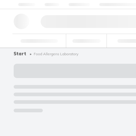
Über Uns
Qualität
Ressourcen
Hilfe & Unterstützu
Forschungswerkzeuge
Pharmazeutisch
Nahrungsmit
Start
Food Allergens Laboratory