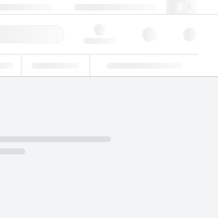
49 (0)281 9887 0
webde@lgcgroup.com
llbestellung
Hello, log in
riell
Eignungsprüfung
Kundenspezifische Lösungen