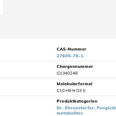
CAS-Nummer
27605-76-1
Chargennummer
G1340248
Molekularformel
C10 H9 N O3 S
Produktkategorien
Dr. Ehrenstorfer,
Fungici
metabolites