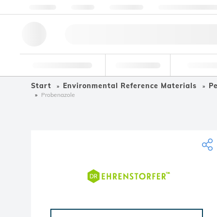
Über Uns
Qualität
Ressourcen
Hilfe & Unterstützu
Forschungswerkzeuge
Pharmazeutisch
Nahrungsmit
Start
Environmental Reference Materials
Pe
Probenazole