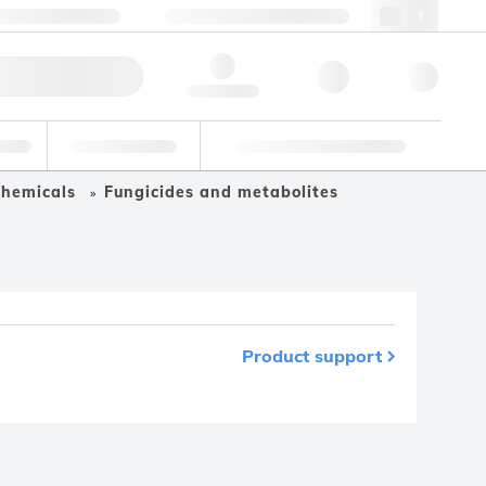
49 (0)281 9887 0
webde@lgcgroup.com
llbestellung
Hello, log in
riell
Eignungsprüfung
Kundenspezifische Lösungen
 Chemicals
Fungicides and metabolites
Product support
n Favoriten entfernt