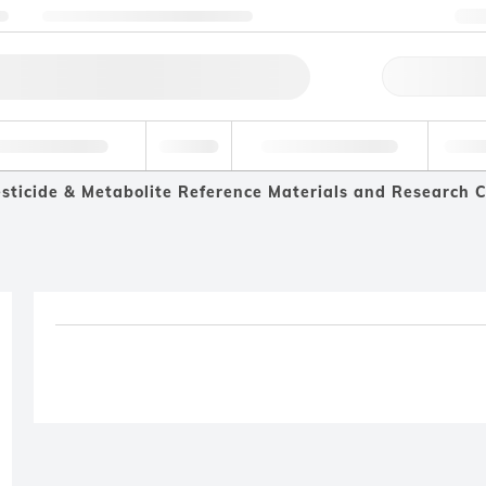
ng
Nehmen Sie Kontakt mit uns auf
+
Schne
tel und Getränke
Umwelt
Forensik & Toxikologie
Indust
sticide & Metabolite Reference Materials and Research
Produkt wurde aus Ihre