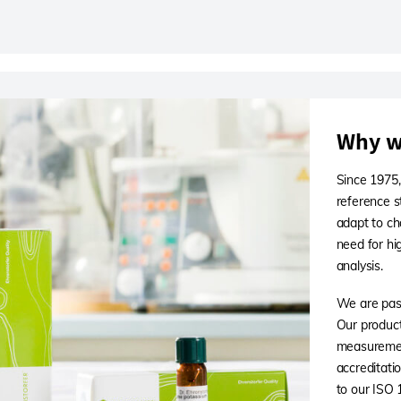
Why w
Since 1975,
reference s
adapt to ch
need for hi
analysis.
We are pass
Our products
measuremen
accreditati
to our ISO