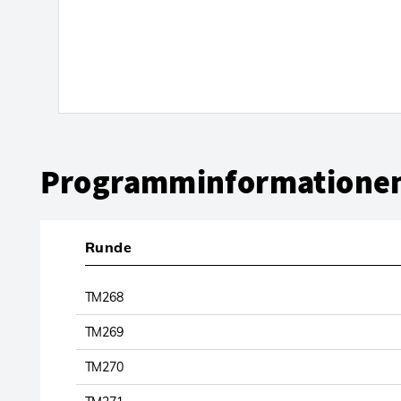
Programminformatione
Runde
TM268
TM269
TM270