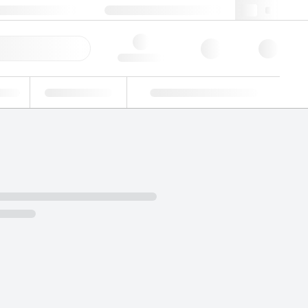
49 (0)281 9887 0
webde@lgcgroup.com
llbestellung
Hello, log in
riell
Eignungsprüfung
Kundenspezifische Lösungen