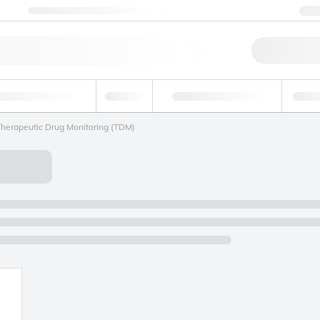
ng
Nehmen Sie Kontakt mit uns auf
+
Schne
tel und Getränke
Umwelt
Forensik & Toxikologie
Indust
herapeutic Drug Monitoring (TDM)