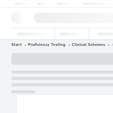
Über Uns
Qualität
Ressourcen
Hilfe & Unterstützu
Forschungswerkzeuge
Pharmazeutisch
Nahrungsmit
Start
Proficiency Testing
Clinical Schemes
T