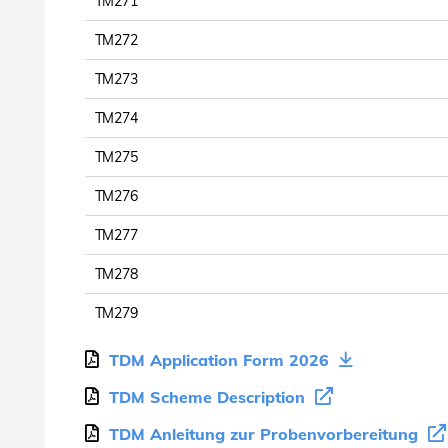
TM271
TM272
TM273
TM274
TM275
TM276
TM277
TM278
TM279
TDM Application Form 2026
TDM Scheme Description
TDM Anleitung zur Probenvorbereitung