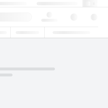
49 (0)281 9887 0
webde@lgcgroup.com
llbestellung
Hello, log in
riell
Eignungsprüfung
Kundenspezifische Lösungen