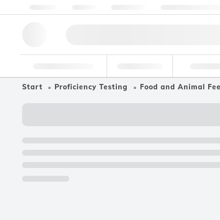
Über Uns
Qualität
Ressourcen
Hilfe & Unterstützu
Forschungswerkzeuge
Pharmazeutisch
Nahrungsmit
Start
Proficiency Testing
Food and Animal Fe