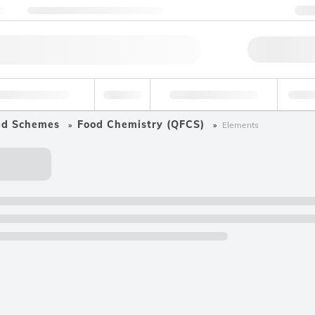
ng
Nehmen Sie Kontakt mit uns auf
+
Schne
tel und Getränke
Umwelt
Forensik & Toxikologie
Indust
ed Schemes
Food Chemistry (QFCS)
Elements