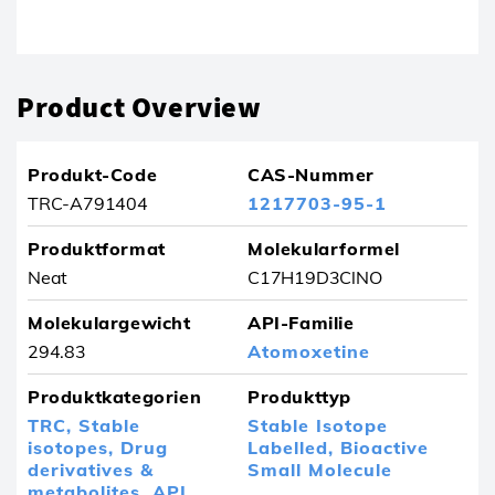
Produkt wurde aus Ihren Favoriten entfernt
Product Overview
Produkt-Code
CAS-Nummer
TRC-A791404
1217703-95-1
Produktformat
Molekularformel
Neat
C17H19D3ClNO
Molekulargewicht
API-Familie
294.83
Atomoxetine
Produktkategorien
Produkttyp
TRC,
Stable
Stable Isotope
isotopes,
Drug
Labelled,
Bioactive
derivatives &
Small Molecule
metabolites,
API