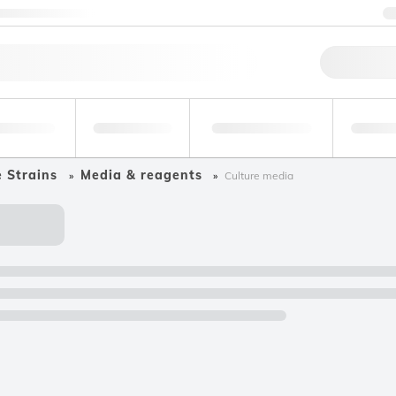
acte con nosotros
Ped
entos y
Medio
Forense y
Sec
bidas
ambiente
toxicología
indus
e Strains
Media & reagents
Culture media