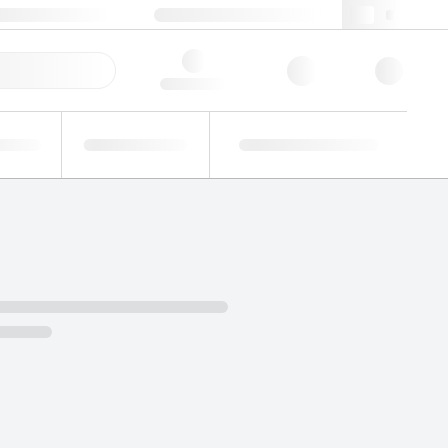
+34 93 308 4181
webes@lgcgroup.com
ido Rápido
Hello, log in
tor
Ensayos de
Soluciones
trial
aptitud
personalizadas