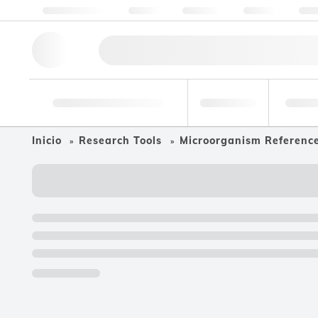
Sobre nosotros
Calidad
Recursos
Soporte
Cont
Herramientas de
Alim
Farmacéutico
investigación
be
Inicio
Research Tools
Microorganism Referenc