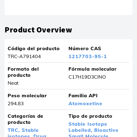
El producto se ha eliminado de sus favoritos
Product Overview
Código del producto
Número CAS
TRC-A791404
1217703-95-1
Formato del
Fórmula molecular
producto
C17H19D3ClNO
Neat
Peso molecular
Familia API
294.83
Atomoxetine
Categorías de
Tipo de producto
producto
Stable Isotope
TRC,
Stable
Labelled,
Bioactive
isotopes,
Drug
Small Molecule