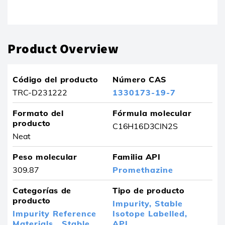
El producto se ha eliminado de sus favoritos
Product Overview
Código del producto
Número CAS
TRC-D231222
1330173-19-7
Formato del
Fórmula molecular
producto
C16H16D3ClN2S
Neat
Peso molecular
Familia API
309.87
Promethazine
Categorías de
Tipo de producto
producto
Impurity,
Stable
Impurity Reference
Isotope Labelled,
Materials ,
Stable
API