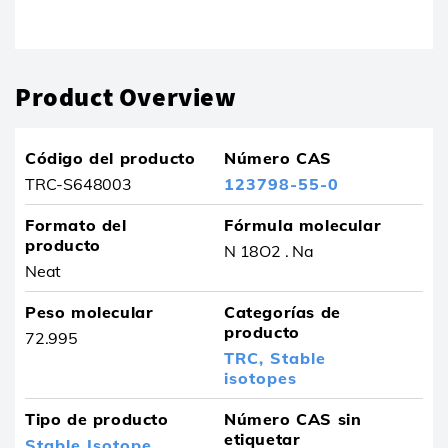
El producto se ha eliminado de sus favoritos
Product Overview
Código del producto
Número CAS
TRC-S648003
123798-55-0
Formato del
Fórmula molecular
producto
N 18O2 . Na
Neat
Peso molecular
Categorías de
producto
72.995
TRC,
Stable
isotopes
Tipo de producto
Número CAS sin
etiquetar
Stable Isotope