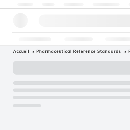
À propos
Qualité
Ressources
Aide et support
Outils de recherche
Pharmaceutique
Agroalimenta
Accueil
Pharmaceutical Reference Standards