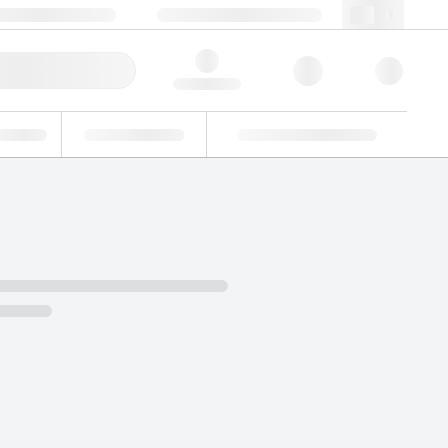
3 (0)3 88 04 82 82
webfr@lgcgroup.com
ande rapide
Hello, log in
dustriel
Essais d'aptitude
Solutions personnalisées