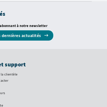
és
 abonnant à notre newsletter
s dernières actualités
et support
 la clientèle
tacter
eurs
ite