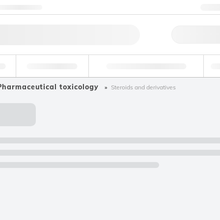
Nous contacter
+3
Comm
ire
Environnemental
Médecine légale et toxicologie
In
Pharmaceutical toxicology
Steroids and derivatives