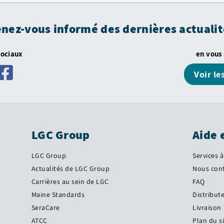
enez-vous informé des dernières actualit
sociaux
en vous
Voir le
LGC Group
Aide 
LGC Group
Services à
Actualités de LGC Group
Nous con
Carrières au sein de LGC
FAQ
Maine Standards
Distribut
SeraCare
Livraison
ATCC
Plan du s