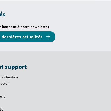
és
 abonnant à notre newsletter
s dernières actualités
et support
 la clientèle
tacter
eurs
ite