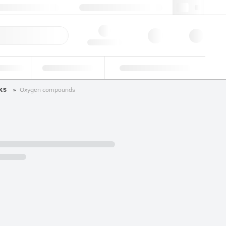
3 (0)3 88 04 82 82
webfr@lgcgroup.com
ande rapide
Hello, log in
dustriel
Essais d'aptitude
Solutions personnalisées
ks
Oxygen compounds