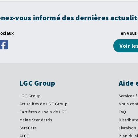
enez-vous informé des dernières actualit
sociaux
en vous
Voir le
LGC Group
Aide 
LGC Group
Services à
Actualités de LGC Group
Nous con
Carrières au sein de LGC
FAQ
Maine Standards
Distribut
SeraCare
Livraison
ATCC
Plan du s