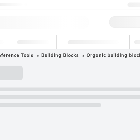
Nous contacter
+3
Comm
ire
Environnemental
Médecine légale et toxicologie
In
ference Tools
Building Blocks
Organic building bloc