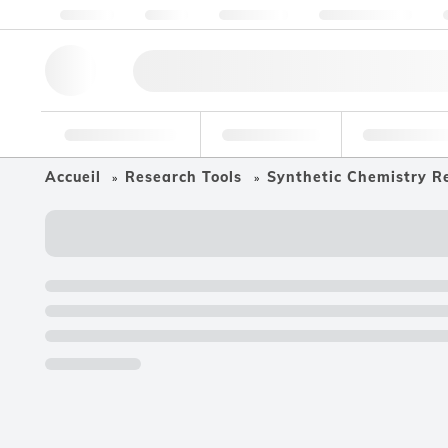
À propos
Qualité
Ressources
Aide et support
Outils de recherche
Pharmaceutique
Agroalimenta
Accueil
Research Tools
Synthetic Chemistry Re