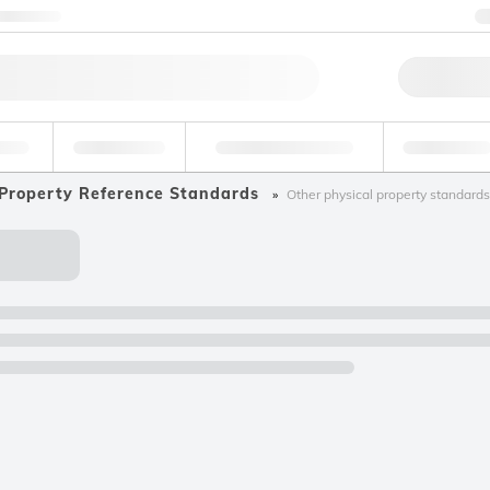
Contattaci
Ord
ande
Ambientale
Tossicologia forense
Industriale
 Property Reference Standards
Other physical property standards