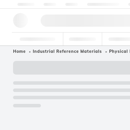
Chi siamo
Qualità
Risorse
Aiuto e assistenza
Strumenti di ricerca
Farmaceutico
Cibo e bev
Home
Industrial Reference Materials
Physical