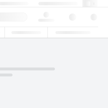
+39 02 22476412
webit@lgcgroup.com
ine Veloce
Hello, log in
Verifiche di idoneità
Soluzioni personalizzate