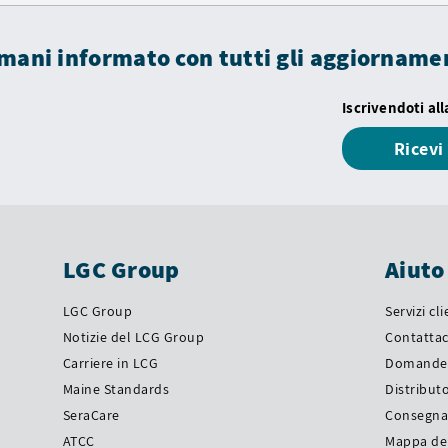
mani informato con tutti gli aggiorname
Iscrivendoti al
Ricev
LGC Group
Aiuto
LGC Group
Servizi cl
Notizie del LCG Group
Contattac
Carriere in LCG
Domande 
Maine Standards
Distributo
SeraCare
Consegn
ATCC
Mappa del