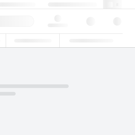
+39 02 22476412
webit@lgcgroup.com
ine Veloce
Hello, log in
Verifiche di idoneità
Soluzioni personalizzate