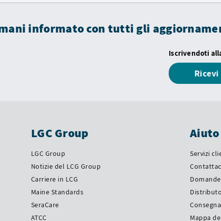
mani informato con tutti gli aggiorname
Iscrivendoti al
Ricev
LGC Group
Aiuto
LGC Group
Servizi cl
Notizie del LCG Group
Contattac
Carriere in LCG
Domande 
Maine Standards
Distributo
SeraCare
Consegn
ATCC
Mappa del