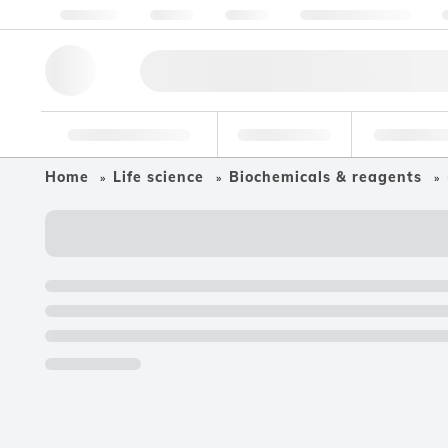
Chi siamo
Qualità
Risorse
Aiuto e assistenza
Strumenti di ricerca
Farmaceutico
Cibo e bev
Home
Life science
Biochemicals & reagents