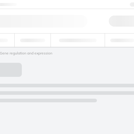
Contattaci
Ord
ande
Ambientale
Tossicologia forense
Industriale
Gene regulation and expression