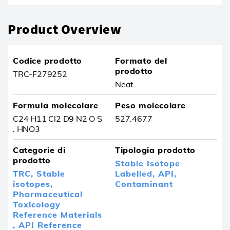
Product Overview
Codice prodotto
Formato del
prodotto
TRC-F279252
Neat
Formula molecolare
Peso molecolare
C24 H11 Cl2 D9 N2 O S
527.4677
. HNO3
Categorie di
Tipologia prodotto
prodotto
Stable Isotope
TRC,
Stable
Labelled,
API,
isotopes,
Contaminant
Pharmaceutical
Toxicology
Reference Materials
,
API Reference