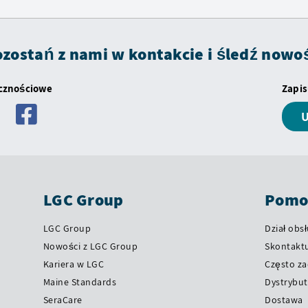
zostań z nami w kontakcie i śledź nowo
ecznościowe
Zapis
U
LGC Group
Pomoc
LGC Group
Dział obsł
Nowości z LGC Group
Skontaktu
Kariera w LGC
Często z
Maine Standards
Dystrybut
SeraCare
Dostawa