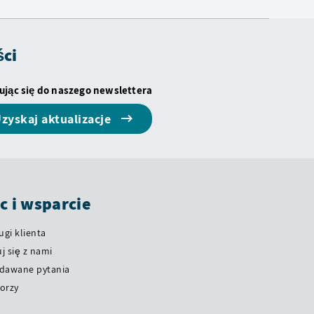
ści
ując się do naszego newslettera
zyskaj aktualizacje
 i wsparcie
ugi klienta
j się z nami
adawane pytania
orzy