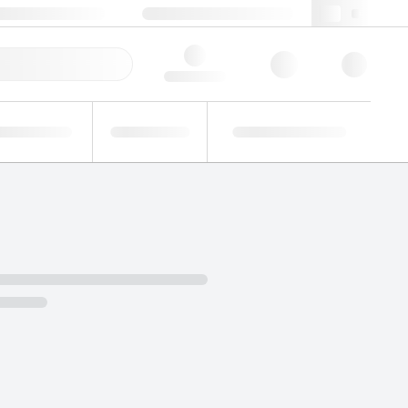
+48 22 751 31 40
webpl@lgcgroup.com
ie zamówienie
Hello, log in
Analizy
Badania
Roztwory
zemysłowe
biegłości
niestandardowe