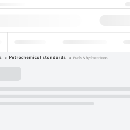
ktuj się z nami
Szybk
Analizy
Medycyna sądowa i
środowiskowe
toksykologia
pr
s
Petrochemical standards
Fuels & hydrocarbons