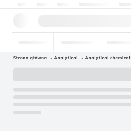
O nas
Jakość
Zasoby
Pomoc i wsparcie
Skonta
Narzędzia
Branża
Żywność i
badawcze
farmaceutyczna
napoje
Strona główna
Analytical
Analytical chemical