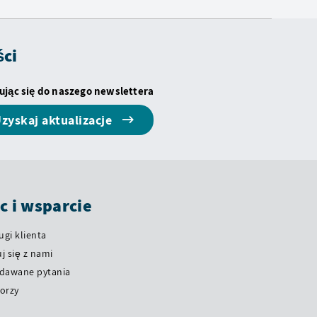
ści
ując się do naszego newslettera
zyskaj aktualizacje
 i wsparcie
ugi klienta
j się z nami
adawane pytania
orzy