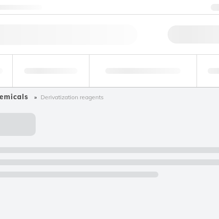
ktuj się z nami
Szybk
Analizy
Medycyna sądowa i
środowiskowe
toksykologia
pr
emicals
Derivatization reagents