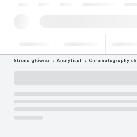
O nas
Jakość
Zasoby
Pomoc i wsparcie
Skonta
Narzędzia
Branża
Żywność i
badawcze
farmaceutyczna
napoje
Strona główna
Analytical
Chromatography ch