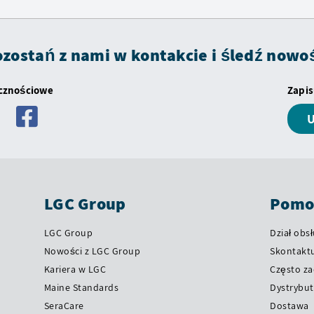
zostań z nami w kontakcie i śledź nowo
ecznościowe
Zapis
U
LGC Group
Pomoc
LGC Group
Dział obsł
Nowości z LGC Group
Skontaktu
Kariera w LGC
Często z
Maine Standards
Dystrybut
SeraCare
Dostawa