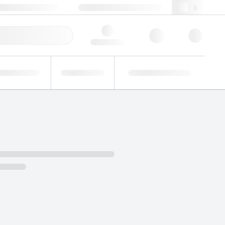
+48 22 751 31 40
webpl@lgcgroup.com
ie zamówienie
Hello, log in
Analizy
Badania
Roztwory
zemysłowe
biegłości
niestandardowe