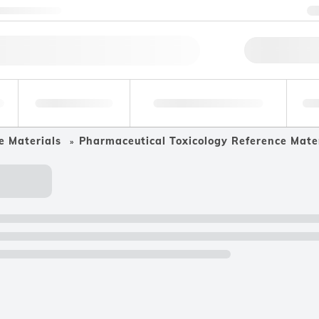
ktuj się z nami
Szybk
Analizy
Medycyna sądowa i
środowiskowe
toksykologia
pr
e Materials
Pharmaceutical Toxicology Reference Mate