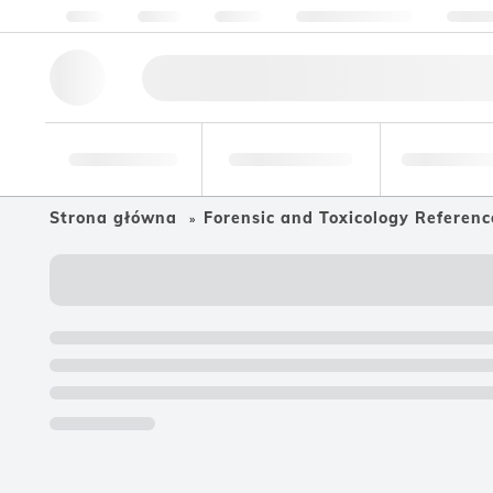
O nas
Jakość
Zasoby
Pomoc i wsparcie
Skonta
Narzędzia
Branża
Żywność i
badawcze
farmaceutyczna
napoje
Strona główna
Forensic and Toxicology Referenc