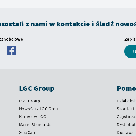
zostań z nami w kontakcie i śledź nowo
ecznościowe
Zapis
U
LGC Group
Pomoc
LGC Group
Dział obsł
Nowości z LGC Group
Skontaktu
Kariera w LGC
Często z
Maine Standards
Dystrybut
SeraCare
Dostawa