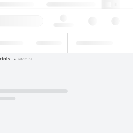
+48 22 751 31 40
webpl@lgcgroup.com
ie zamówienie
Hello, log in
Analizy
Badania
Roztwory
zemysłowe
biegłości
niestandardowe
rials
Vitamins