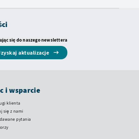
ści
ując się do naszego newslettera
zyskaj aktualizacje
 i wsparcie
ugi klienta
j się z nami
adawane pytania
orzy