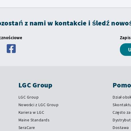
zostań z nami w kontakcie i śledź nowo
ecznościowe
Zapis
U
LGC Group
Pomoc
LGC Group
Dział obsł
Nowości z LGC Group
Skontaktu
Kariera w LGC
Często z
Maine Standards
Dystrybut
SeraCare
Dostawa