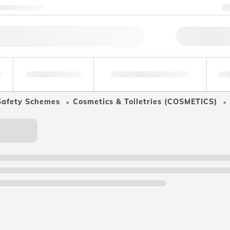
ktuj się z nami
Szybk
Analizy
Medycyna sądowa i
środowiskowe
toksykologia
pr
Safety Schemes
Cosmetics & Toiletries (COSMETICS)