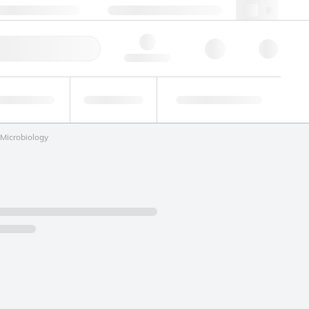
+48 22 751 31 40
webpl@lgcgroup.com
ie zamówienie
Hello, log in
Analizy
Badania
Roztwory
zemysłowe
biegłości
niestandardowe
Microbiology