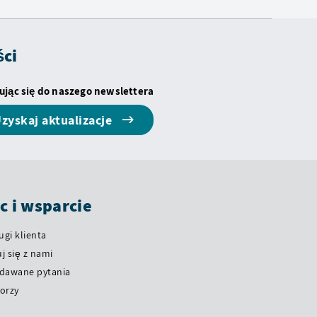
ści
ując się do naszego newslettera
zyskaj aktualizacje
 i wsparcie
ugi klienta
j się z nami
adawane pytania
orzy