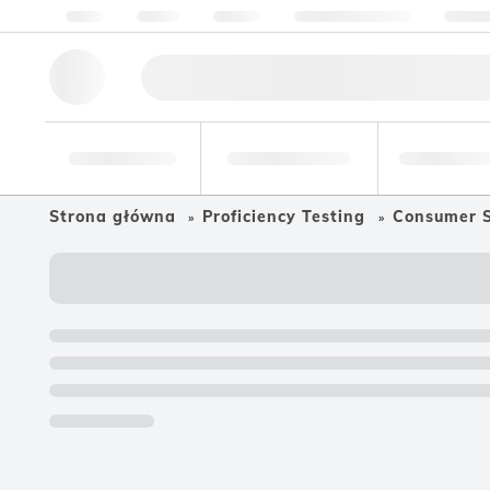
O nas
Jakość
Zasoby
Pomoc i wsparcie
Skonta
Narzędzia
Branża
Żywność i
badawcze
farmaceutyczna
napoje
Strona główna
Proficiency Testing
Consumer 