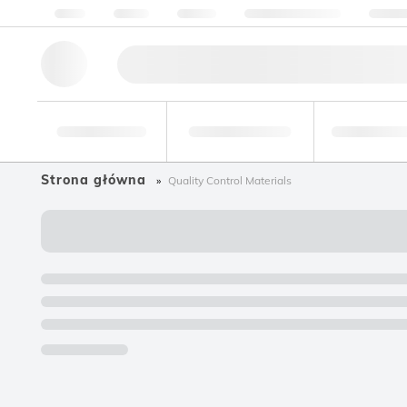
O nas
Jakość
Zasoby
Pomoc i wsparcie
Skonta
Narzędzia
Branża
Żywność i
badawcze
farmaceutyczna
napoje
Strona główna
Quality Control Materials