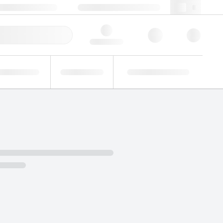
+48 22 751 31 40
webpl@lgcgroup.com
ie zamówienie
Hello, log in
Analizy
Badania
Roztwory
zemysłowe
biegłości
niestandardowe