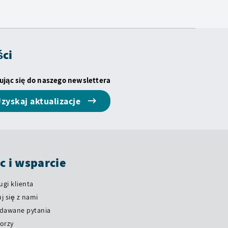
ści
ując się do naszego newslettera
zyskaj aktualizacje
 i wsparcie
ugi klienta
j się z nami
adawane pytania
orzy