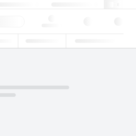
+86 400 921 6156
cncs@lgcgroup.com
快速订购
Hello, log in
业
能力验证
定制解决方案