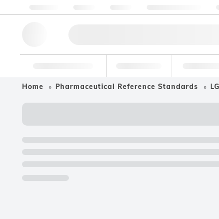
Chi siamo
Qualità
Risorse
Aiuto e assistenza
Strumenti di ricerca
Farmaceutico
Cibo e bev
Home
Pharmaceutical Reference Standards
LG