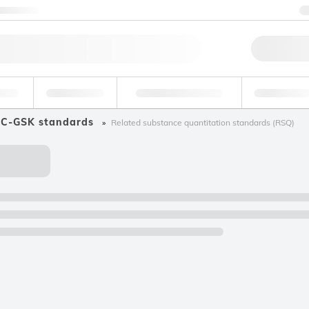
Contattaci
Ord
ande
Ambientale
Tossicologia forense
Industriale
C-GSK standards
Related substance quantitation standards (RSQ)