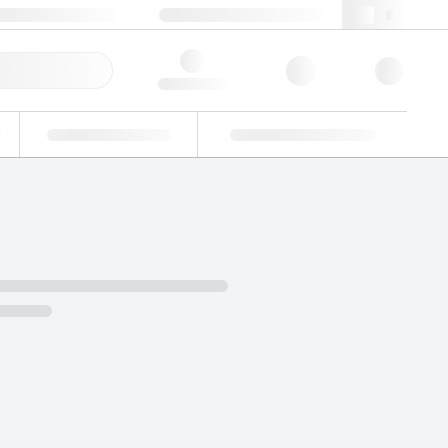
+39 02 22476412
webit@lgcgroup.com
ine Veloce
Hello, log in
Verifiche di idoneità
Soluzioni personalizzate