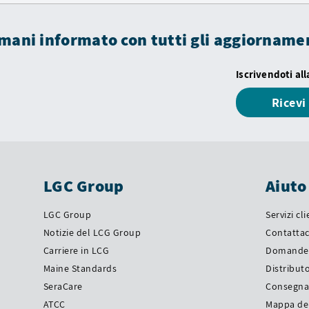
mani informato con tutti gli aggiorname
Iscrivendoti al
Ricev
LGC Group
Aiuto
LGC Group
Servizi cl
Notizie del LCG Group
Contattac
Carriere in LCG
Domande 
Maine Standards
Distributo
SeraCare
Consegn
ATCC
Mappa del